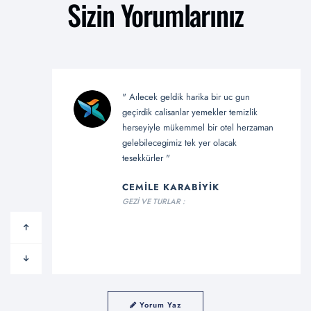
Sizin Yorumlarınız
" Aılecek geldik harika bir uc gun
zel ilgi
geçirdik calisanlar yemekler temizlik
orum. "
herseyiyle mükemmel bir otel herzaman
gelebilecegimiz tek yer olacak
tesekkürler "
CEMILE KARABIYIK
GEZİ VE TURLAR :
Yorum Yaz