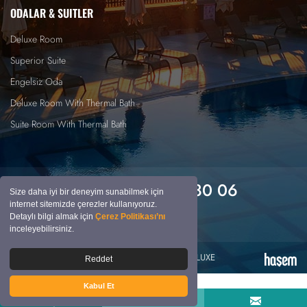
ODALAR & SUITLER
Deluxe Room
Superior Suite
Engelsiz Oda
Deluxe Room With Thermal Bath
Suite Room With Thermal Bath
+90 532 461 80 06
Whatsapp Hattı
Size daha iyi bir deneyim sunabilmek için
internet sitemizde çerezler kullanıyoruz.
Bizi Takip Edin
Detaylı bilgi almak için
Çerez Politikası’nı
inceleyebilirsiniz.
© 2026 HİERAPARK THERMAL & SPA HOTEL DELUXE
Reddet
Kabul Et