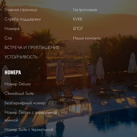
Главная страница
Гастрономия
Служба поддержки
KVKK
Номера
БЛОГ
Спа
Наши контакты
ВСТРЕЧА И ПРИГЛАШЕНИЕ
УСТОЙЧИВОСТЬ
НОМЕРА
Номер Deluxe
Семейный Suite
Безбарьерный номер
Номер Deluxe с термальной
ванной
Номер Suite с термальной