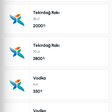
Tekirdağ Rakı
35 cl
₺
2000
Tekirdağ Rakı
70 cl
₺
3800
Vodka
4 cl
₺
350
Vodka