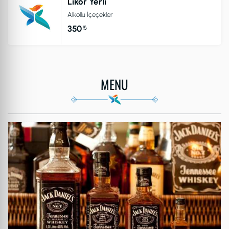
Likor Yerli
Alkollü İçeçekler
₺
350
MENU