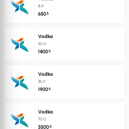
8 cl
₺
650
Vodka
20 cl
₺
1400
Vodka
35 cl
₺
1900
Vodka
70 cl
₺
3500