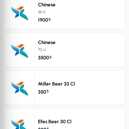
Chinese
35 cl
₺
1900
Chinese
70 cl
₺
3500
Miller Beer 33 Cl
₺
350
Efes Beer 30 Cl
₺