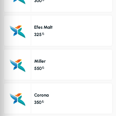
300
Efes Malt
₺
325
Miller
₺
550
Corona
₺
350