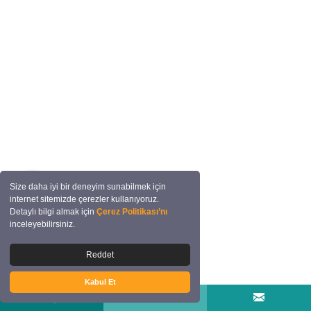
Size daha iyi bir deneyim sunabilmek için
internet sitemizde çerezler kullanıyoruz.
Detaylı bilgi almak için
Çerez Politikası’nı
inceleyebilirsiniz.
Reddet
Kabul Et