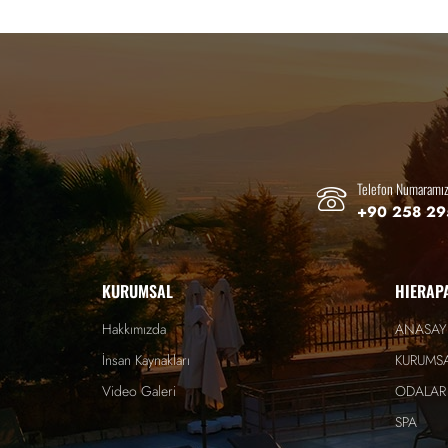
Telefon Numaramı
+90 258 29
KURUMSAL
HIERAP
Hakkımızda
ANASAY
İnsan Kaynakları
KURUMS
Video Galeri
ODALAR 
SPA