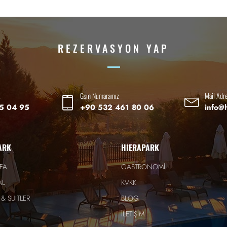
REZERVASYON YAP
z
Gsm Numaramız
Mail Adr
5 04 95
+90 532 461 80 06
info@
ARK
HIERAPARK
FA
GASTRONOMİ
AL
KVKK
& SUITLER
BLOG
İLETİŞİM