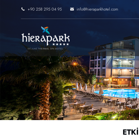
+90 258 295 04 95
info@hieraparkhotel.com
ETK