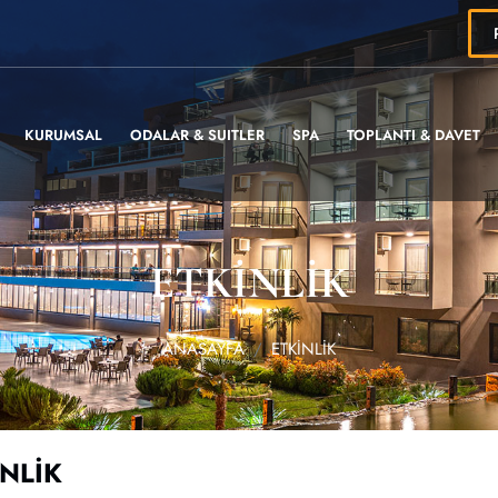
KURUMSAL
ODALAR & SUITLER
SPA
TOPLANTI & DAVET
ETKİNLİK
ANASAYFA
ETKİNLİK
İNLİK